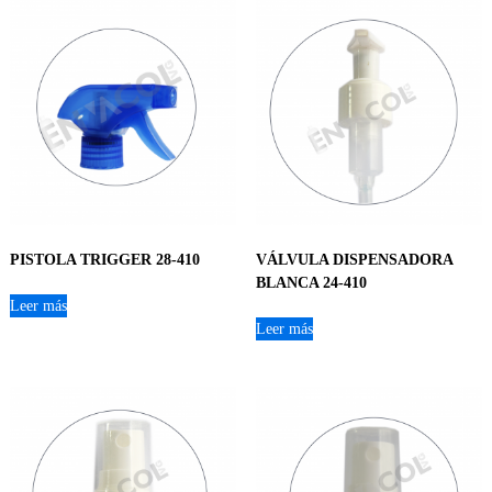
PISTOLA TRIGGER 28-410
VÁLVULA DISPENSADORA
BLANCA 24-410
Leer más
Leer más