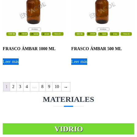
FRASCO ÁMBAR 1000 ML
FRASCO ÁMBAR 500 ML
Leer más
Leer más
1
2
3
4
…
8
9
10
→
MATERIALES
VIDRIO