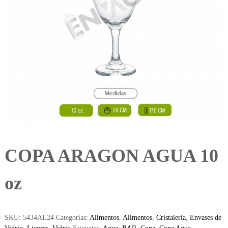
COPA ARAGON AGUA 10
oz
SKU:
5434AL24
Categorías:
Alimentos
,
Alimentos
,
Cristalería
,
Envases de