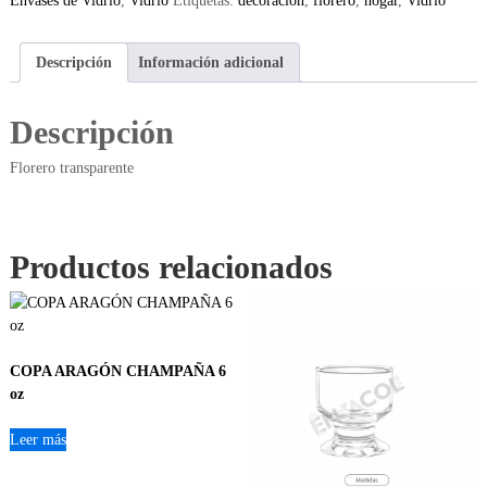
Envases de Vidrio
,
Vidrio
Etiquetas:
decoración
,
florero
,
hogar
,
Vidrio
Descripción
Información adicional
Descripción
Florero transparente
Productos relacionados
COPA ARAGÓN CHAMPAÑA 6
oz
Leer más