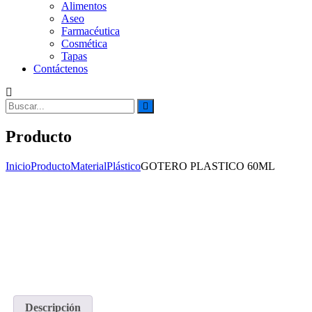
Alimentos
Aseo
Farmacéutica
Cosmética
Tapas
Contáctenos
Buscar:
Buscar
Producto
Inicio
Producto
Material
Plástico
GOTERO PLASTICO 60ML
Descripción