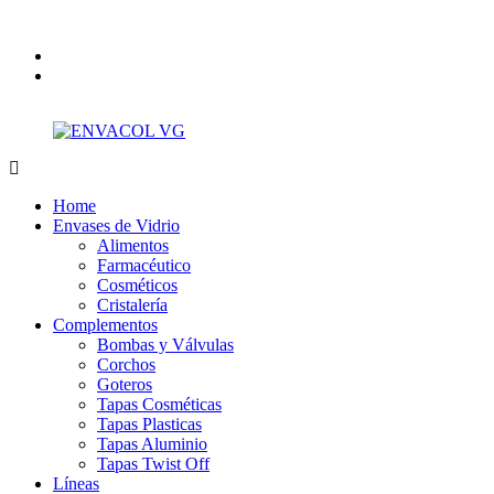
Saltar
Calle 129 # 52 – 20
+57 319 3476143
envacolvg@gmail.c
al
facebook
contenido
instagram
ENVACOL
ENVASES
VG
DE
Home
CALIDAD
Envases de Vidrio
Alimentos
Farmacéutico
Cosméticos
Cristalería
Complementos
Bombas y Válvulas
Corchos
Goteros
Tapas Cosméticas
Tapas Plasticas
Tapas Aluminio
Tapas Twist Off
Líneas