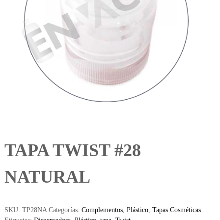
TAPA TWIST #28
NATURAL
SKU:
TP28NA
Categorías:
Complementos
,
Plástico
,
Tapas Cosméticas