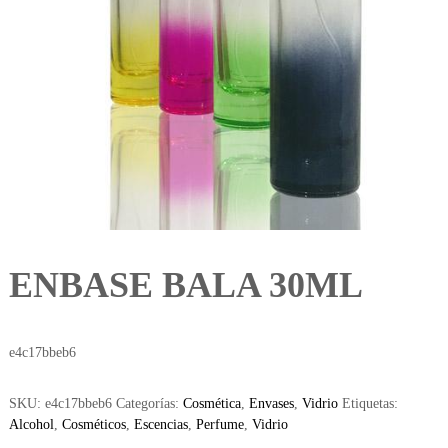
ENBASE BALA 30ML
e4c17bbeb6
SKU:
e4c17bbeb6
Categorías:
Cosmética
,
Envases
,
Vidrio
Etiquetas:
Alcohol
,
Cosméticos
,
Escencias
,
Perfume
,
Vidrio